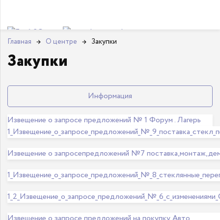
Главная
→
О центре
→
Закупки
Закупки
Информация
Извещение о запросе предложений № 1 Форум . Лагерь
1_Извещение_о_запросе_предложений_№_9_поставка_стекл_п
Извещение о запросепредложений №7 поставка,монтаж,де
1_Извещение_о_запросе_предложений_№_8_стеклянные_перег
1_2_Извещение_о_запросе_предложений_№_6_с_изменениями
Извещение о запросе предложений на покупку Авто